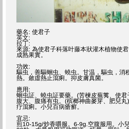
藥名: 使君子
英文:
拉丁:
來源: 為使君子科落叶藤本狀灌木植物使君子 Quis
成熟果實。
功效:
驅虫，善驅蛔虫、蟯虫。甘温，驅虫，消
熱。斂虛熱止瀉痢。抑皮膚真菌。
應用:
蛔虫証、蟯虫証要藥。(苦楝皮蕪荑、使君
腹大、腹痛有虫。(槟榔神曲麥芽、肥兒丸
疗瀉痢。小兒百病瘡癬。
宜忌:
煎10-15g/炒香嚼服。6-9g.空腹服用。