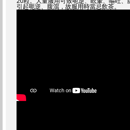
20粒。大量服用可致呃逆、眩暈、嘔吐、
引起呃逆、腹瀉，故服用時當忌飲茶。