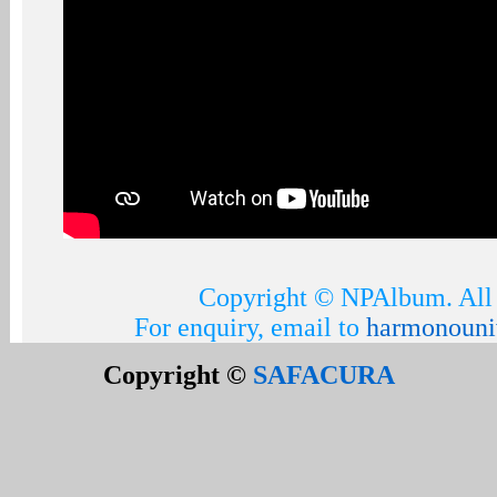
Copyright © NPAlbum. All 
For enquiry, email to
harmonouni
Copyright ©
SAFACURA