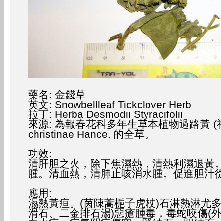
藥名: 金錢草
英文: Snowbellleaf Tickclover Herb
拉丁: Herba Desmodii Styracifolii
來源: 為報春花科多年生草本植物過路黃 (神仙對
christinae Hance. 的全草。
功效:
清肝胆之火，除下焦濕熱，清熱利濕退黃
腫。清血熱，清肺止咳消水腫。促進胆汁
應用:
濕熱黃疸。(茵陳蒿梔子虎杖)石淋熱淋尤多
滑石、二金排石湯)惡瘡腫毒，毒蛇咬傷(