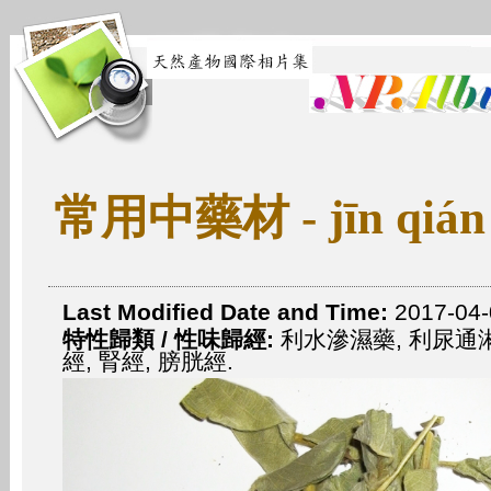
常用中藥材 - jīn qián
Last Modified Date and Time:
2017-04-
特性歸類 / 性味歸經:
利水滲濕藥, 利尿通淋.
經, 腎經, 膀胱經.