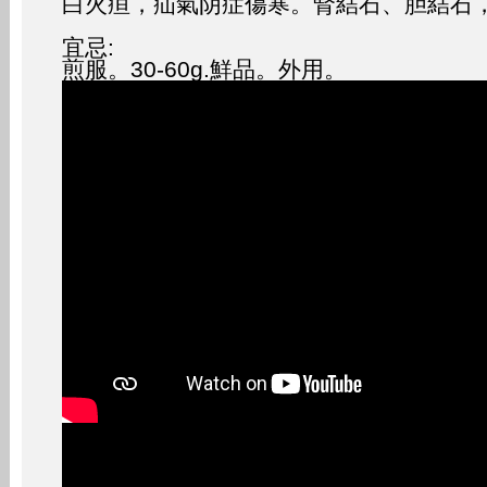
白火疸，疝氣阴症傷寒。腎結石、胆結石
宜忌:
煎服。30-60g.鮮品。外用。